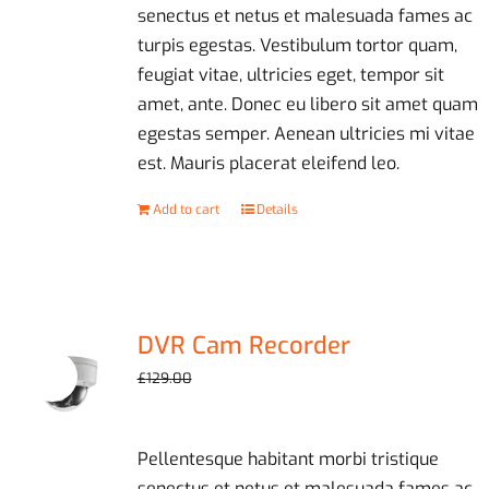
senectus et netus et malesuada fames ac
turpis egestas. Vestibulum tortor quam,
feugiat vitae, ultricies eget, tempor sit
amet, ante. Donec eu libero sit amet quam
egestas semper. Aenean ultricies mi vitae
est. Mauris placerat eleifend leo.
Add to cart
Details
DVR Cam Recorder
Sale!
Original
Current
£
119.00
£
129.00
price
price
was:
is:
Pellentesque habitant morbi tristique
£129.00.
£119.00.
senectus et netus et malesuada fames ac