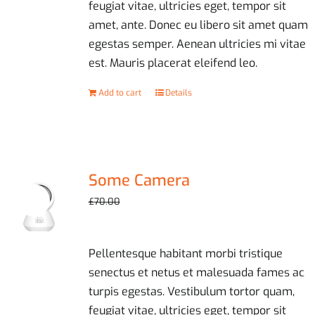
feugiat vitae, ultricies eget, tempor sit
amet, ante. Donec eu libero sit amet quam
egestas semper. Aenean ultricies mi vitae
est. Mauris placerat eleifend leo.
Add to cart
Details
Some Camera
Sale!
Original
Current
£
59.00
£
70.00
price
price
was:
is:
Pellentesque habitant morbi tristique
£70.00.
£59.00.
senectus et netus et malesuada fames ac
turpis egestas. Vestibulum tortor quam,
feugiat vitae, ultricies eget, tempor sit