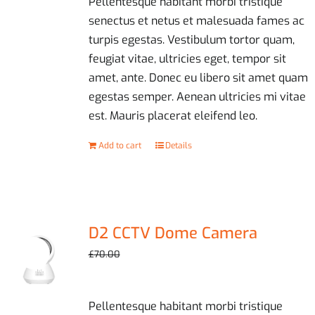
Pellentesque habitant morbi tristique
senectus et netus et malesuada fames ac
turpis egestas. Vestibulum tortor quam,
feugiat vitae, ultricies eget, tempor sit
amet, ante. Donec eu libero sit amet quam
egestas semper. Aenean ultricies mi vitae
est. Mauris placerat eleifend leo.
Add to cart
Details
D2 CCTV Dome Camera
Sale!
Original
Current
£
59.00
£
70.00
price
price
was:
is:
Pellentesque habitant morbi tristique
£70.00.
£59.00.